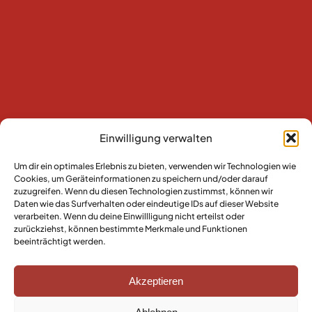
Einwilligung verwalten
Um dir ein optimales Erlebnis zu bieten, verwenden wir Technologien wie
Cookies, um Geräteinformationen zu speichern und/oder darauf
zuzugreifen. Wenn du diesen Technologien zustimmst, können wir
Daten wie das Surfverhalten oder eindeutige IDs auf dieser Website
verarbeiten. Wenn du deine Einwillligung nicht erteilst oder
zurückziehst, können bestimmte Merkmale und Funktionen
beeinträchtigt werden.
Akzeptieren
Cordia sessel
C