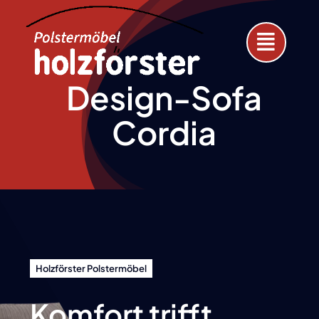
Skip
to
content
Design-Sofa
Cordia
Holzförster Polstermöbel
Komfort trifft